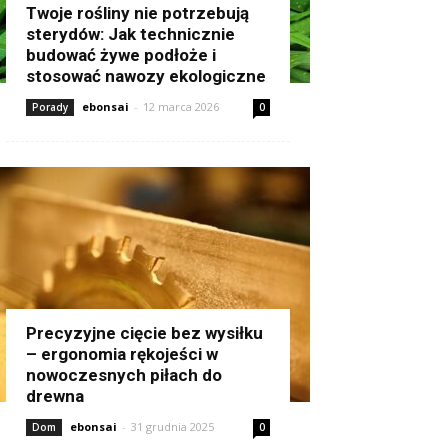
Twoje rośliny nie potrzebują
sterydów: Jak technicznie
budować żywe podłoże i
stosować nawozy ekologiczne
ebonsai
-
12 marca 2026
Porady
0
Precyzyjne cięcie bez wysiłku
– ergonomia rękojeści w
nowoczesnych piłach do
drewna
ebonsai
-
31 grudnia 2025
Dom
0