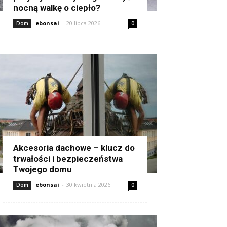
nocną walkę o ciepło?
ebonsai
-
20 lipca 2026
Dom
0
Akcesoria dachowe – klucz do
trwałości i bezpieczeństwa
Twojego domu
ebonsai
-
30 kwietnia 2026
Dom
0