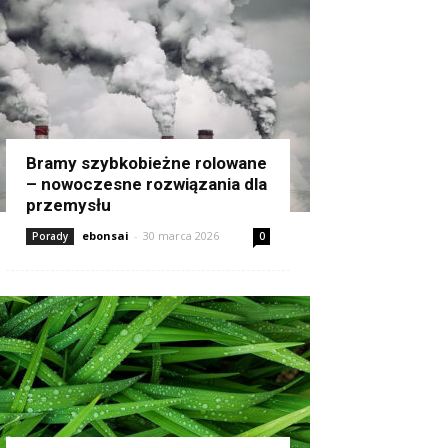
Bramy szybkobieżne rolowane
– nowoczesne rozwiązania dla
przemysłu
ebonsai
-
30 marca 2026
Porady
0