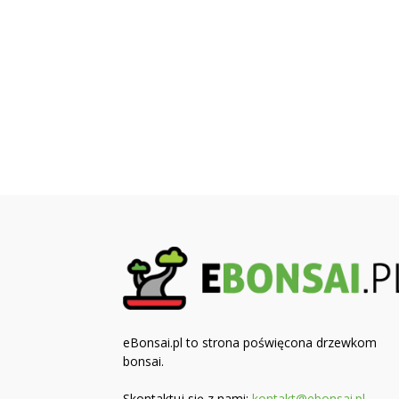
eBonsai.pl to strona poświęcona drzewkom
bonsai.
Skontaktuj się z nami:
kontakt@ebonsai.pl