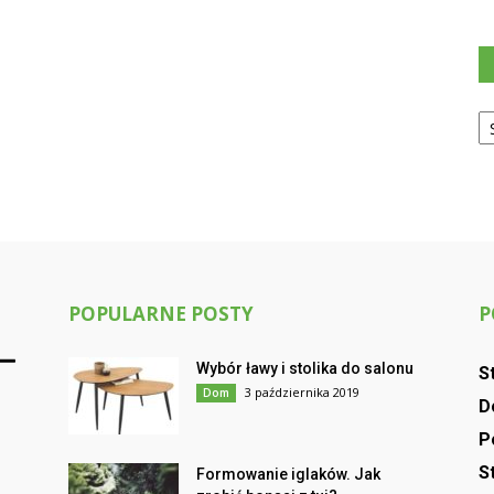
Ka
POPULARNE POSTY
P
Wybór ławy i stolika do salonu
S
3 października 2019
Dom
D
P
S
Formowanie iglaków. Jak