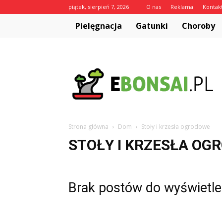
piątek, sierpień 7, 2026
O nas
Reklama
Kontak
Pielęgnacja
Gatunki
Choroby
eBonsai.pl
Strona główna
Dom
Stoły i krzesła ogrodowe
STOŁY I KRZESŁA OG
Brak postów do wyświetle