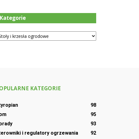
Kategorie
tegorie
OPULARNE KATEGORIE
tyropian
98
om
95
orady
93
terowniki i regulatory ogrzewania
92