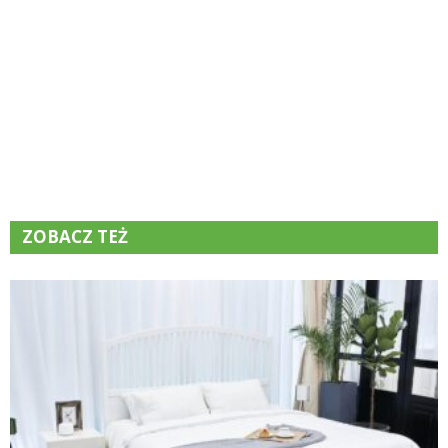
ZOBACZ TEŻ
K