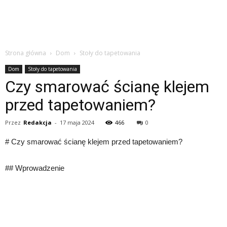
Strona główna
Dom
Stoły do tapetowania
Dom
Stoły do tapetowania
Czy smarować ścianę klejem
przed tapetowaniem?
Przez
Redakcja
-
17 maja 2024
466
0
# Czy smarować ścianę klejem przed tapetowaniem?
## Wprowadzenie