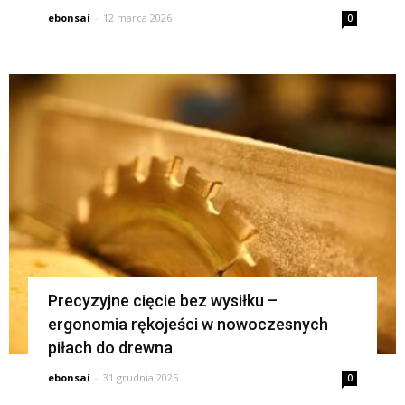
ebonsai
-
12 marca 2026
0
Precyzyjne cięcie bez wysiłku –
ergonomia rękojeści w nowoczesnych
piłach do drewna
ebonsai
-
31 grudnia 2025
0