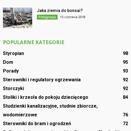
Jaka ziemia do bonsai?
15 czerwca 2018
Pielęgnacja
POPULARNE KATEGORIE
Styropian
98
Dom
95
Porady
93
Sterowniki i regulatory ogrzewania
92
Storczyki
92
Stoliki i krzesła do pokoju dziecięcego
84
Studzienki kanalizacyjne, studnie zbiorcze,
wodomierzowe
76
Sterowniki do bram i ogrodzeń
72