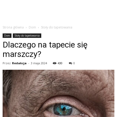
Strona główna
Dom
Stoły do tapetowania
Dom
Stoły do tapetowania
Dlaczego na tapecie się
marszczy?
Przez
Redakcja
-
3 maja 2024
430
0