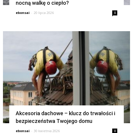
nocną walkę o ciepło?
ebonsai
-
20 lipca 2026
0
Akcesoria dachowe – klucz do trwałości i
bezpieczeństwa Twojego domu
ebonsai
-
30 kwietnia 2026
0