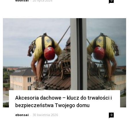
ebonsai
-
20 lipca 2026
0
Akcesoria dachowe – klucz do trwałości i
bezpieczeństwa Twojego domu
ebonsai
-
30 kwietnia 2026
0