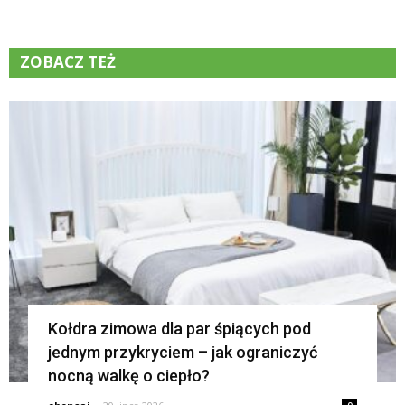
ZOBACZ TEŻ
K
Kołdra zimowa dla par śpiących pod
jednym przykryciem – jak ograniczyć
nocną walkę o ciepło?