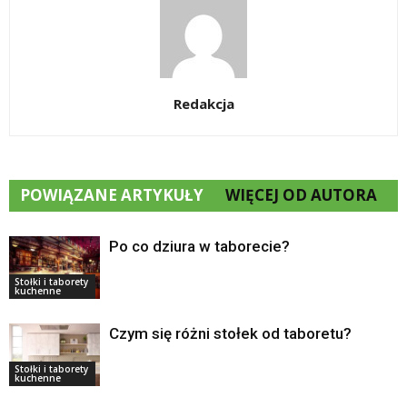
Redakcja
POWIĄZANE ARTYKUŁY
WIĘCEJ OD AUTORA
Po co dziura w taborecie?
Stołki i taborety
kuchenne
Czym się różni stołek od taboretu?
Stołki i taborety
kuchenne