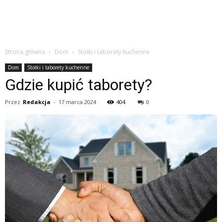
Strona główna
Dom
Stołki i taborety kuchenne
Dom
Stołki i taborety kuchenne
Gdzie kupić taborety?
Przez
Redakcja
-
17 marca 2024
404
0