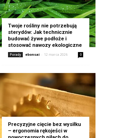
Twoje rośliny nie potrzebują
sterydów: Jak technicznie
budować żywe podłoże i
stosować nawozy ekologiczne
ebonsai
-
12 marca 2026
Porady
0
Precyzyjne cięcie bez wysiłku
– ergonomia rękojeści w
nowoczesnych piłach do