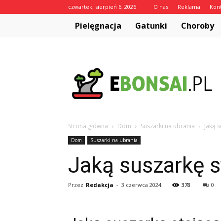
czwartek, sierpień 6, 2026
O nas
Reklama
Kon
Pielęgnacja
Gatunki
Choroby
eBonsai.pl
Strona główna
Dom
Suszarki na ubrania
Jaką 
Dom
Suszarki na ubrania
Jaką suszarkę 
Przez
Redakcja
-
3 czerwca 2024
378
0