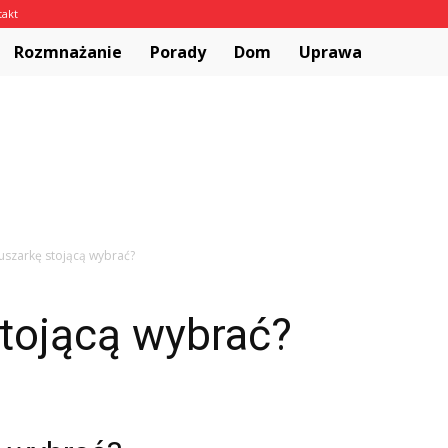
takt
Rozmnażanie
Porady
Dom
Uprawa
suszarkę stojącą wybrać?
stojącą wybrać?