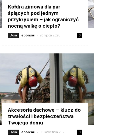
Kołdra zimowa dla par
śpiących pod jednym
przykryciem – jak ograniczyć
nocną walkę o ciepło?
ebonsai
-
20 lipca 2026
Dom
0
Akcesoria dachowe – klucz do
trwałości i bezpieczeństwa
Twojego domu
ebonsai
-
30 kwietnia 2026
Dom
0