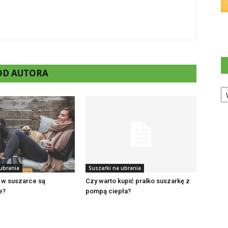
 OD AUTORA
Ka
 ubrania
Suszarki na ubrania
 w suszarce są
Czy warto kupić pralko suszarkę z
e?
pompą ciepła?