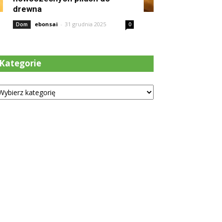
drewna
ebonsai
-
31 grudnia 2025
Dom
0
Kategorie
tegorie