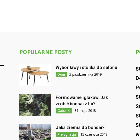
POPULARNE POSTY
P
Wybór ławy i stolika do salonu
S
3 października 2019
Dom
D
P
S
Formowanie iglaków. Jak
zrobić bonsai z tui?
S
31 maja 2018
Gatunki
S
S
Jaka ziemia do bonsai?
w
15 czerwca 2018
Pielęgnacja