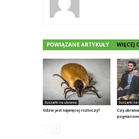
POWIĄZANE ARTYKUŁY
WIĘCEJ
Suszarki na ubrania
Suszarki na
Gdzie jest najwięcej roztoczy?
Czy ubrania
pogniecion