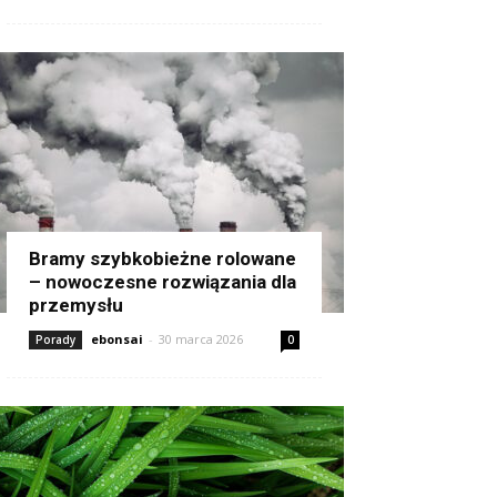
Bramy szybkobieżne rolowane
– nowoczesne rozwiązania dla
przemysłu
ebonsai
-
30 marca 2026
Porady
0