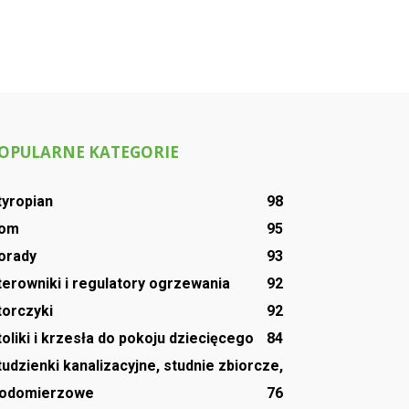
OPULARNE KATEGORIE
tyropian
98
om
95
orady
93
terowniki i regulatory ogrzewania
92
torczyki
92
toliki i krzesła do pokoju dziecięcego
84
tudzienki kanalizacyjne, studnie zbiorcze,
odomierzowe
76