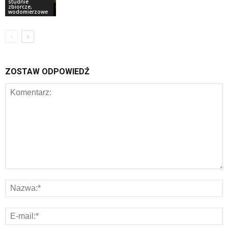
studnie
zbiorcze,
wodomierzowe
ZOSTAW ODPOWIEDŹ