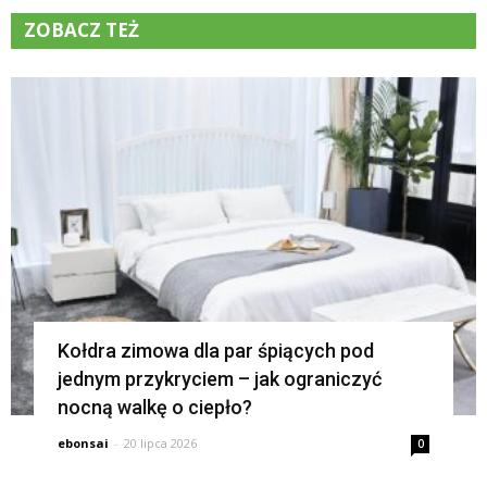
ZOBACZ TEŻ
K
Kołdra zimowa dla par śpiących pod
jednym przykryciem – jak ograniczyć
nocną walkę o ciepło?
ebonsai
-
20 lipca 2026
0