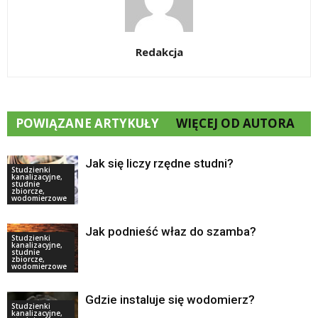
Redakcja
POWIĄZANE ARTYKUŁY
WIĘCEJ OD AUTORA
Jak się liczy rzędne studni?
Studzienki
kanalizacyjne,
studnie
zbiorcze,
wodomierzowe
Jak podnieść właz do szamba?
Studzienki
kanalizacyjne,
studnie
zbiorcze,
wodomierzowe
Gdzie instaluje się wodomierz?
Studzienki
kanalizacyjne,