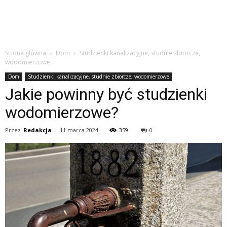
Strona główna
Dom
Studzienki kanalizacyjne, studnie zbiorcze,
wodomierzowe
Dom
Studzienki kanalizacyjne, studnie zbiorcze, wodomierzowe
Jakie powinny być studzienki
wodomierzowe?
Przez
Redakcja
-
11 marca 2024
359
0