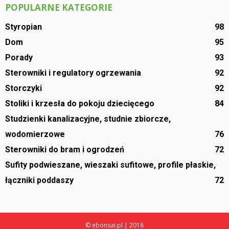
POPULARNE KATEGORIE
Styropian
98
Dom
95
Porady
93
Sterowniki i regulatory ogrzewania
92
Storczyki
92
Stoliki i krzesła do pokoju dziecięcego
84
Studzienki kanalizacyjne, studnie zbiorcze,
wodomierzowe
76
Sterowniki do bram i ogrodzeń
72
Sufity podwieszane, wieszaki sufitowe, profile płaskie,
łączniki poddaszy
72
© ebonsai.pl | 2018