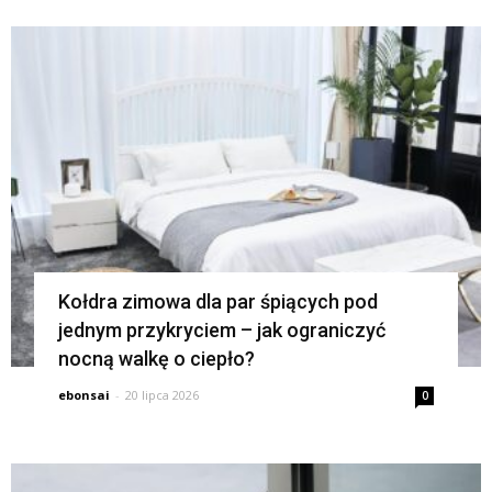
K
Kołdra zimowa dla par śpiących pod
jednym przykryciem – jak ograniczyć
nocną walkę o ciepło?
ebonsai
-
20 lipca 2026
0