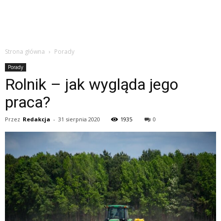
Strona główna
Porady
Porady
Rolnik – jak wygląda jego
praca?
Przez
Redakcja
-
31 sierpnia 2020
1935
0