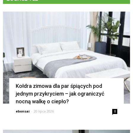
K
Kołdra zimowa dla par śpiących pod
jednym przykryciem – jak ograniczyć
nocną walkę o ciepło?
ebonsai
-
20 lipca 2026
0