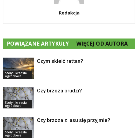
Redakcja
POWIĄZANE ARTYKUŁY
WIĘCEJ OD AUTORA
Czym skleić rattan?
Stoły i krzesła
ogrodowe
Czy brzoza brudzi?
Stoły i krzesła
ogrodowe
Czy brzoza z lasu się przyjmie?
Stoły i krzesła
ogrodowe