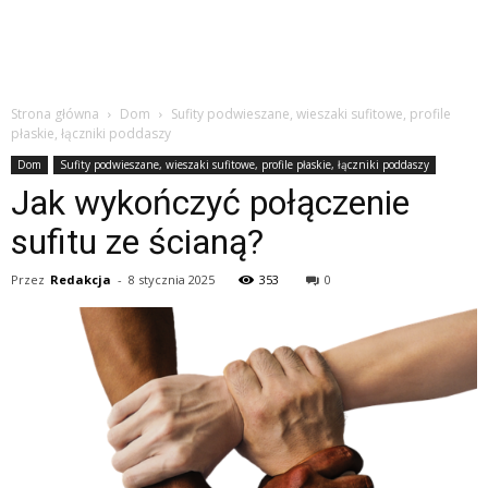
Strona główna
Dom
Sufity podwieszane, wieszaki sufitowe, profile
płaskie, łączniki poddaszy
Dom
Sufity podwieszane, wieszaki sufitowe, profile płaskie, łączniki poddaszy
Jak wykończyć połączenie
sufitu ze ścianą?
Przez
Redakcja
-
8 stycznia 2025
353
0