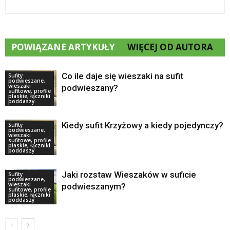
POWIĄZANE ARTYKUŁY
WIĘCEJ OD AUTORA
Co ile daje się wieszaki na sufit
Sufity
podwieszane,
wieszaki
podwieszany?
sufitowe, profile
płaskie, łączniki
poddaszy
Kiedy sufit Krzyżowy a kiedy pojedynczy?
Sufity
podwieszane,
wieszaki
sufitowe, profile
płaskie, łączniki
poddaszy
Jaki rozstaw Wieszaków w suficie
Sufity
podwieszane,
wieszaki
podwieszanym?
sufitowe, profile
płaskie, łączniki
poddaszy