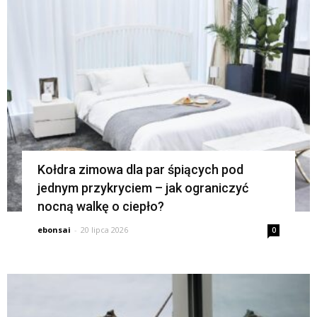
K
Kołdra zimowa dla par śpiących pod
jednym przykryciem – jak ograniczyć
nocną walkę o ciepło?
ebonsai
-
20 lipca 2026
0