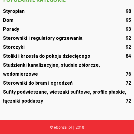
Styropian
98
Dom
95
Porady
93
Sterowniki i regulatory ogrzewania
92
Storczyki
92
Stoliki i krzesła do pokoju dziecięcego
84
Studzienki kanalizacyjne, studnie zbiorcze,
wodomierzowe
76
Sterowniki do bram i ogrodzeń
72
Sufity podwieszane, wieszaki sufitowe, profile płaskie,
łączniki poddaszy
72
© ebonsai.pl | 2018