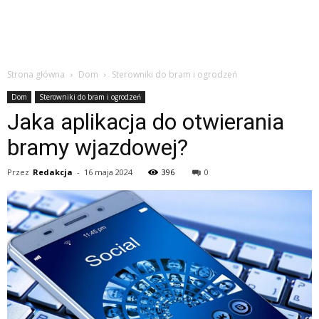
Strona główna
Dom
Sterowniki do bram i ogrodzeń
Dom
Sterowniki do bram i ogrodzeń
Jaka aplikacja do otwierania
bramy wjazdowej?
Przez
Redakcja
-
16 maja 2024
396
0