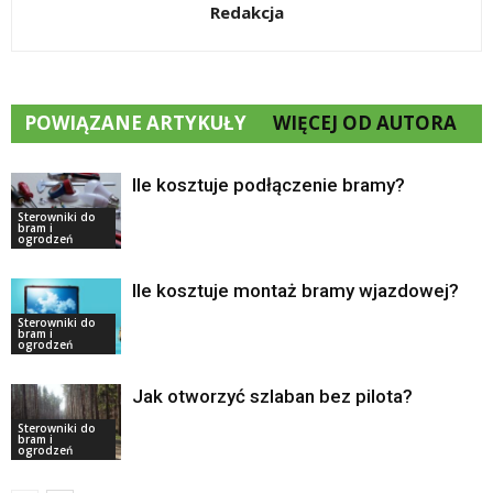
Redakcja
POWIĄZANE ARTYKUŁY
WIĘCEJ OD AUTORA
Ile kosztuje podłączenie bramy?
Sterowniki do
bram i
ogrodzeń
Ile kosztuje montaż bramy wjazdowej?
Sterowniki do
bram i
ogrodzeń
Jak otworzyć szlaban bez pilota?
Sterowniki do
bram i
ogrodzeń