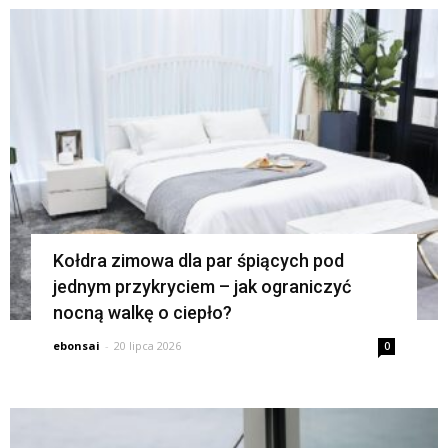
K
Kołdra zimowa dla par śpiących pod
jednym przykryciem – jak ograniczyć
nocną walkę o ciepło?
ebonsai
-
20 lipca 2026
0