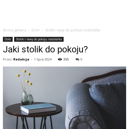
Strona główna
Dom
Stoliki i ławy do pokoju nastolatka
Dom
Stoliki i ławy do pokoju nastolatka
Jaki stolik do pokoju?
Przez
Redakcja
-
1 lipca 2024
355
0