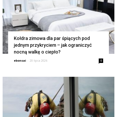
Kołdra zimowa dla par śpiących pod
jednym przykryciem – jak ograniczyć
nocną walkę o ciepło?
ebonsai
-
20 lipca 2026
0