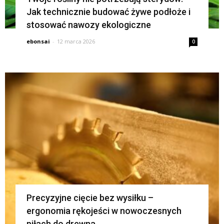
Jak technicznie budować żywe podłoże i
stosować nawozy ekologiczne
ebonsai
-
12 marca 2026
0
Precyzyjne cięcie bez wysiłku –
ergonomia rękojeści w nowoczesnych
piłach do drewna