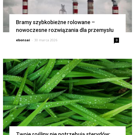
Bramy szybkobieżne rolowane –
nowoczesne rozwiązania dla przemysłu
ebonsai
-
30 marca 2026
0
Twoje rośliny nie potrzebują sterydów: