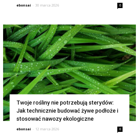
ebonsai
-
30 marca 2026
0
Twoje rośliny nie potrzebują sterydów:
Jak technicznie budować żywe podłoże i
stosować nawozy ekologiczne
ebonsai
-
12 marca 2026
0