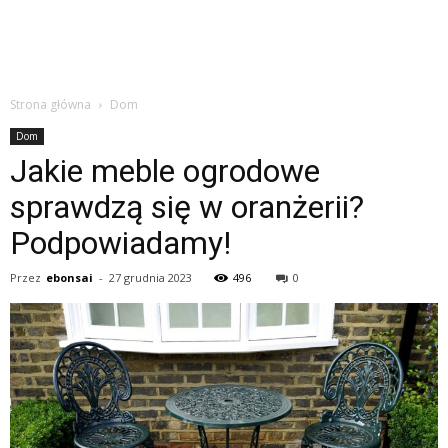
Strona główna
Dom
Dom
Jakie meble ogrodowe
sprawdzą się w oranżerii?
Podpowiadamy!
Przez
ebonsai
-
27 grudnia 2023
496
0