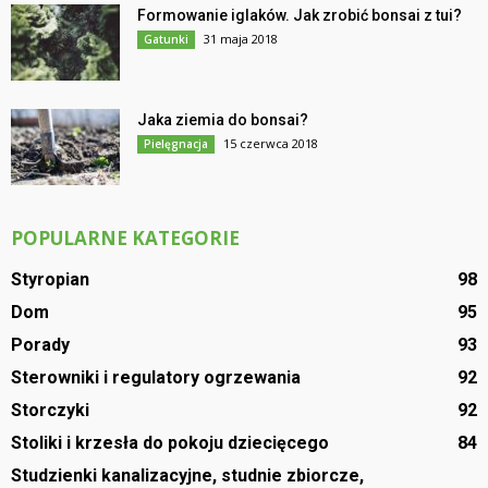
Formowanie iglaków. Jak zrobić bonsai z tui?
31 maja 2018
Gatunki
Jaka ziemia do bonsai?
15 czerwca 2018
Pielęgnacja
POPULARNE KATEGORIE
Styropian
98
Dom
95
Porady
93
Sterowniki i regulatory ogrzewania
92
Storczyki
92
Stoliki i krzesła do pokoju dziecięcego
84
Studzienki kanalizacyjne, studnie zbiorcze,