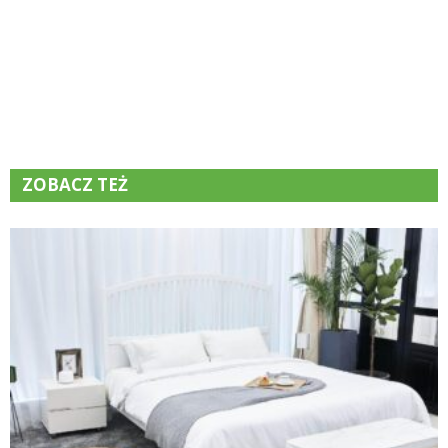
ZOBACZ TEŻ
K