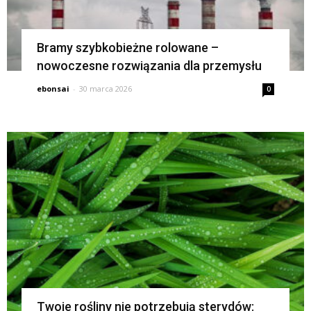
Bramy szybkobieżne rolowane –
nowoczesne rozwiązania dla przemysłu
ebonsai
-
30 marca 2026
0
Twoje rośliny nie potrzebują sterydów: