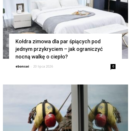
Kołdra zimowa dla par śpiących pod
jednym przykryciem – jak ograniczyć
nocną walkę o ciepło?
ebonsai
-
20 lipca 2026
0