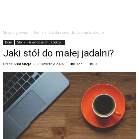
Strona główna
Dom
Stoliki i ławy do salonu (pokoju)
Dom
Stoliki i ławy do salonu (pokoju)
Jaki stół do małej jadalni?
Przez
Redakcja
-
26 kwietnia 2024
327
0