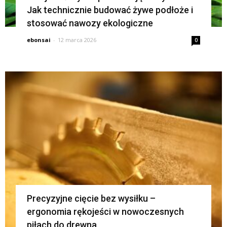
Jak technicznie budować żywe podłoże i
stosować nawozy ekologiczne
ebonsai
-
12 marca 2026
0
Precyzyjne cięcie bez wysiłku –
ergonomia rękojeści w nowoczesnych
piłach do drewna