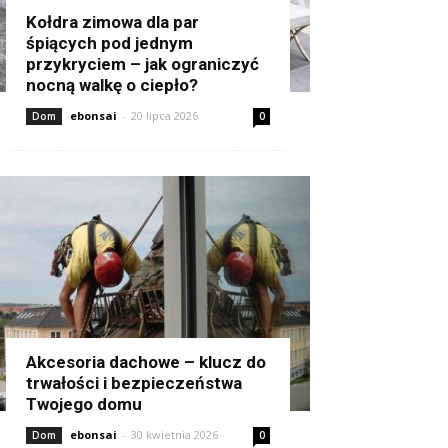
Kołdra zimowa dla par
śpiących pod jednym
przykryciem – jak ograniczyć
nocną walkę o ciepło?
ebonsai
-
20 lipca 2026
Dom
0
Akcesoria dachowe – klucz do
trwałości i bezpieczeństwa
Twojego domu
ebonsai
-
30 kwietnia 2026
Dom
0