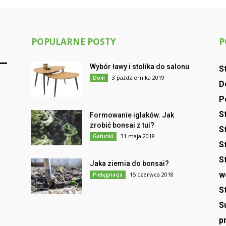
POPULARNE POSTY
P
Wybór ławy i stolika do salonu
S
3 października 2019
Dom
D
P
S
Formowanie iglaków. Jak
zrobić bonsai z tui?
S
31 maja 2018
Gatunki
S
S
Jaka ziemia do bonsai?
w
15 czerwca 2018
Pielęgnacja
S
S
p