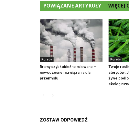
POWIĄZANE ARTYKUŁY
WIĘCEJ
Porady
Porady
Bramy szybkobieżne rolowane –
Twoje rośli
nowoczesne rozwiązania dla
sterydów: 
przemysłu
żywe podło
ekologiczn
ZOSTAW ODPOWIEDŹ