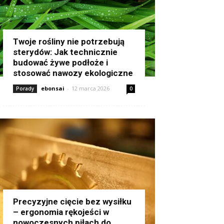
Twoje rośliny nie potrzebują
sterydów: Jak technicznie
budować żywe podłoże i
stosować nawozy ekologiczne
ebonsai
-
12 marca 2026
Porady
0
Precyzyjne cięcie bez wysiłku
– ergonomia rękojeści w
nowoczesnych piłach do