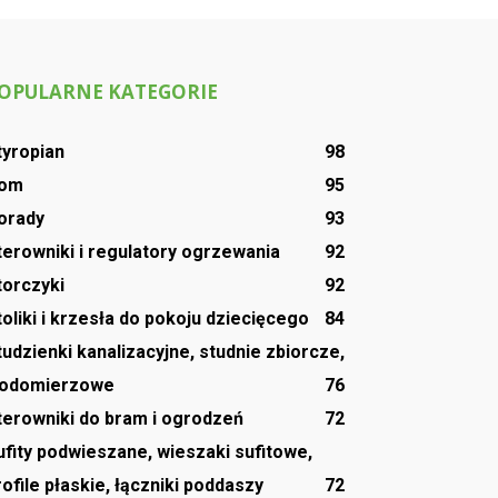
OPULARNE KATEGORIE
tyropian
98
om
95
orady
93
terowniki i regulatory ogrzewania
92
torczyki
92
toliki i krzesła do pokoju dziecięcego
84
tudzienki kanalizacyjne, studnie zbiorcze,
odomierzowe
76
terowniki do bram i ogrodzeń
72
ufity podwieszane, wieszaki sufitowe,
rofile płaskie, łączniki poddaszy
72