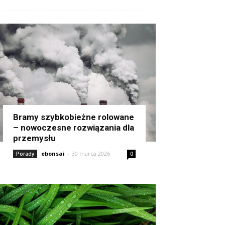
Bramy szybkobieżne rolowane
– nowoczesne rozwiązania dla
przemysłu
ebonsai
-
30 marca 2026
Porady
0