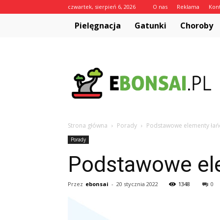
czwartek, sierpień 6, 2026
O nas
Reklama
Kon
Pielęgnacja
Gatunki
Choroby
eBonsai.pl
Strona główna
Porady
Podstawowe elementy łań
Porady
Podstawowe el
Przez
ebonsai
-
20 stycznia 2022
1348
0