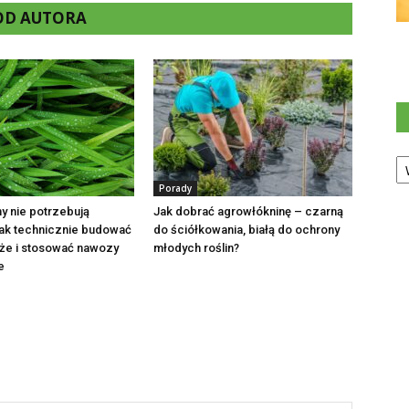
 OD AUTORA
Ka
Porady
ny nie potrzebują
Jak dobrać agrowłókninę – czarną
Jak technicznie budować
do ściółkowania, białą do ochrony
że i stosować nawozy
młodych roślin?
e