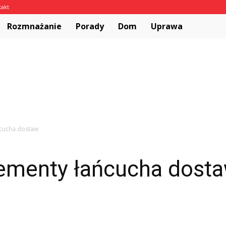
takt
Rozmnażanie
Porady
Dom
Uprawa
cucha dostaw
ementy łańcucha dost