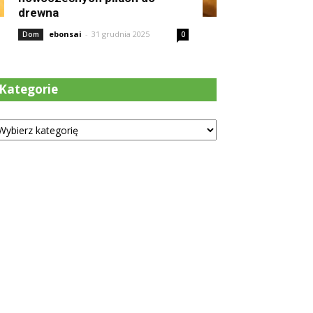
drewna
ebonsai
-
31 grudnia 2025
Dom
0
Kategorie
tegorie